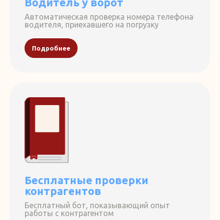
Водитель у ворот
1,5 млрд
Автоматическая проверка номера телефона
водителя, приехавшего на погрузку
Сэкономили
клиентам за
Подробнее
2024 год
5 000
Пользователей
3 минуты
Среднее время
проверки
Бесплатные проверки
1000
контрагентов
Бесплатный бот, показывающий опыт
Клиентов
работы с контрагентом